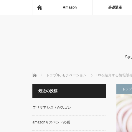
ホーム
Amazon
基礎講座
『せ
ホーム
トラブル
,
モチベーション
D9を紹介する情報販
トラブ
最近の投稿
フリマアシストがスゴい
amazonサスペンドの嵐