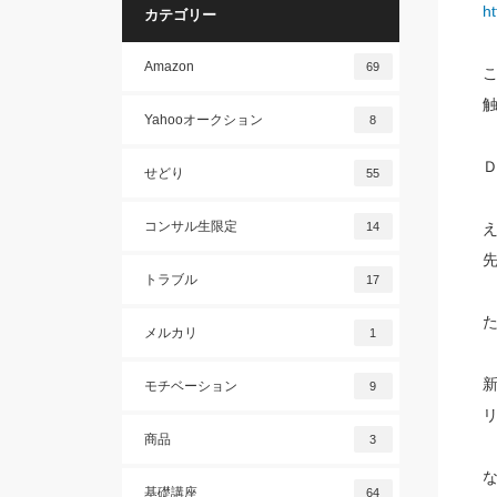
h
カテゴリー
Amazon
69
Yahooオークション
8
せどり
55
コンサル生限定
14
トラブル
17
メルカリ
1
モチベーション
9
商品
3
基礎講座
64