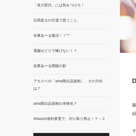
「哀川里代」には気をつけろ！
日馬富士の引退で思うこと。
在庫あーる復活！！^^
電脳せどりで稼げない！？
在庫あーる閉鎖の影
アカスペの「ama限出品規制」、その方向
は？
ama限出品規制の本格化？
Amazon規約変更で、刈り取り禁止！？－２