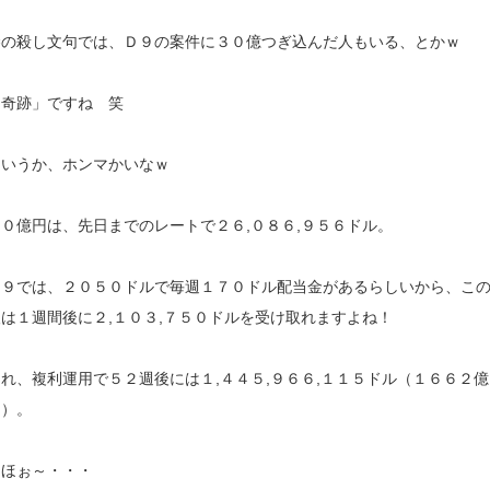
巷の殺し文句では、Ｄ９の案件に３０億つぎ込んだ人もいる、とかｗ
「奇跡」ですね 笑
というか、ホンマかいなｗ
０億円は、先日までのレートで２６,０８６,９５６ドル。
Ｄ９では、２０５０ドルで毎週１７０ドル配当金があるらしいから、こ
は１週間後に２,１０３,７５０ドルを受け取れますよね！
れ、複利運用で５２週後には１,４４５,９６６,１１５ドル（１６６２億
円）。
ほほぉ～・・・