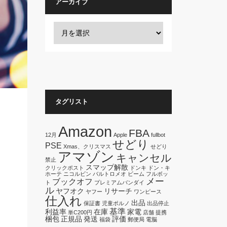
アーカイブ
タグリスト
Amazon
FBA
12月
Apple
fullbot
せどり
PSE
Xmas、クリスマス
せどり
アマゾン
キャンセル
禁止
スマップ解散
クリックポスト
ドンキ
ドン・キ
ホーテ
ニコルビン
バルトロメオ
ビーム
フルボッ
を
メー
ブックオフ
ト
プレミアムバンダイ
ル
ヤフオク
リサーチ
ヤフー
ワンピース
仕入れ
出品
保証書
児童ポルノ
出品停止
基準
利益率
在庫
家電
単C200円
店舗
提携
梱包
正規品
発送
評価
福袋
郵便局
電脳