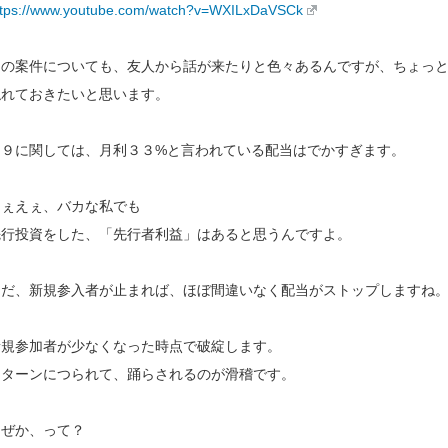
ttps://www.youtube.com/watch?v=WXILxDaVSCk
この案件についても、友人から話が来たりと色々あるんですが、ちょっ
触れておきたいと思います。
Ｄ９に関しては、月利３３%と言われている配当はでかすぎます。
えぇえぇ、バカな私でも
先行投資をした、「先行者利益」はあると思うんですよ。
ただ、新規参入者が止まれば、ほぼ間違いなく配当がストップしますね
新規参加者が少なくなった時点で破綻します。
リターンにつられて、踊らされるのが滑稽です。
なぜか、って？