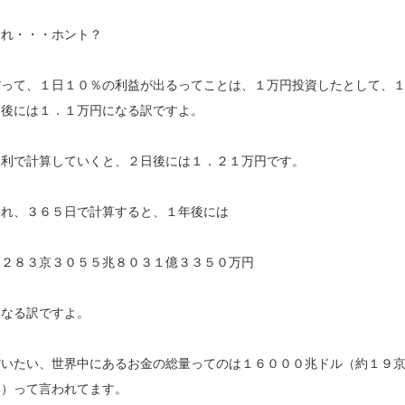
それ・・・ホント？
だって、１日１０％の利益が出るってことは、１万円投資したとして、
日後には１．１万円になる訳ですよ。
複利で計算していくと、２日後には１．２１万円です。
これ、３６５日で計算すると、１年後には
１２８３京３０５５兆８０３１億３３５０万円
になる訳ですよ。
だいたい、世界中にあるお金の総量ってのは１６０００兆ドル（約１９
円）って言われてます。