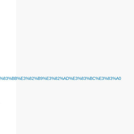
け
%B8%E3%83%BB%E3%82%B9%E3%82%AD%E3%83%BC%E3%83%A0
む