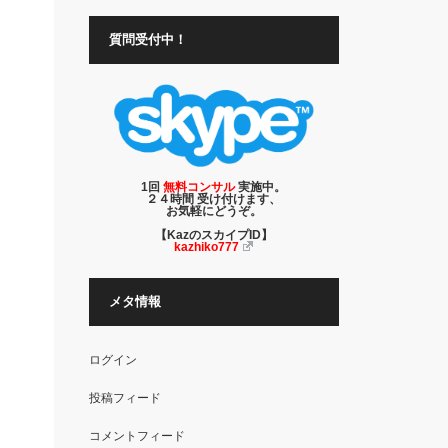
質問受付中！
と
1回
無料コンサル
実施中。
２４時間 受け付けます、
お気軽にどうぞ。
【KazのスカイプID】
kazhiko777
。
メタ情報
ログイン
投稿フィード
コメントフィード