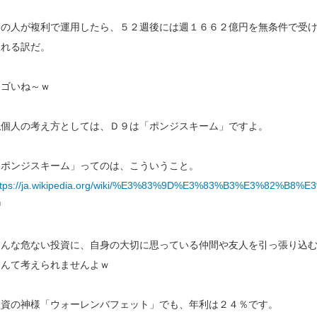
この人が複利で運用したら、５２週後には週１６６２億円を無条件で受
取れる訳だ。
スゴいね～ｗ
私個人の考え方としては、Ｄ９は「ポンジスキーム」ですよ。
「ポンジスキーム」ってのは、こういうこと。
ttps://ja.wikipedia.org/wiki/%E3%83%9D%E3%83%B3%E3%82
こんな危ない投資に、自身の大切に思っている仲間や友人を引っ張り込
なんて考えられませんよｗ
投資の神様「ウォーレンバフェット」でも、年利は２４％です。