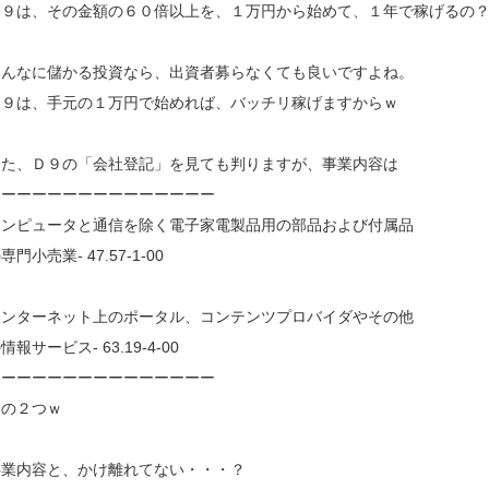
Ｄ９は、その金額の６０倍以上を、１万円から始めて、１年で稼げるの
そんなに儲かる投資なら、出資者募らなくても良いですよね。
Ｄ９は、手元の１万円で始めれば、バッチリ稼げますからｗ
また、Ｄ９の「会社登記」を見ても判りますが、事業内容は
ーーーーーーーーーーーーーーー
コンピュータと通信を除く電子家電製品用の部品および付属品
専門小売業- 47.57-1-00
インターネット上のポータル、コンテンツプロバイダやその他
情報サービス- 63.19-4-00
ーーーーーーーーーーーーーーー
この２つｗ
事業内容と、かけ離れてない・・・？