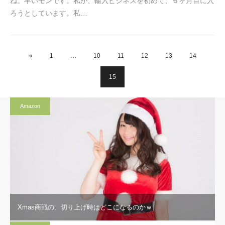
ね。早いモンです。私が、輸入ビジネスを初めて、６ヶ月目に入
ろうとしています。私…
«
1
…
10
11
12
13
14
15
Amazon
Xmas商戦の、切り上げ時はどこになるのかｗ