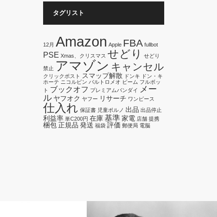
タグリスト
Amazon
FBA
12月
Apple
fullbot
せどり
PSE
Xmas、クリスマス
せどり
アマゾン
キャンセル
禁止
スマップ解散
クリックポスト
ドンキ
ドン・キ
ホーテ
ニコルビン
バルトロメオ
ビーム
フルボッ
メー
ブックオフ
ト
プレミアムバンダイ
ル
ヤフオク
リサーチ
ヤフー
ワンピース
仕入れ
出品
保証書
児童ポルノ
出品停止
基準
利益率
在庫
家電
単C200円
店舗
提携
梱包
正規品
発送
評価
福袋
郵便局
電脳
定
Amazon