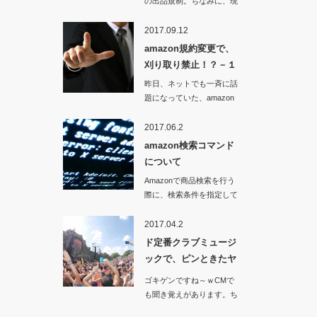
の出品規制。ちなみに、現
時点までに警告が確認さ…
2017.09.12
amazon規約変更で、
刈り取り禁止！？－１
昨日、ネットでも一斉に話
題になっていた、amazon
コンディションガイドライ
ンの…
2017.06.2
amazon検索コマンド
について
Amazonで商品検索を行う
際に、検索条件を指定して
商品抽出をする方法を知っ
てま…
2017.04.2
ド定番クラブミュージ
ックで、ピンときたヤ
ツ ^^
ゴキゲンですね～ｗCMで
も聞き覚えがあります。ち
ょっと古…