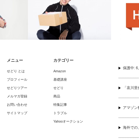
メニュー
カテゴリー
FBAでの商品梱包に関する疑問
保護中: 4
保護中: 
せどり とは
Amazon
プロフィール
基礎講座
「哀川里
せどりツアー
せどり
メルマガ登録
商品
お問い合わせ
特集記事
アマゾン
サイトマップ
トラブル
Yahooオークション
海外での