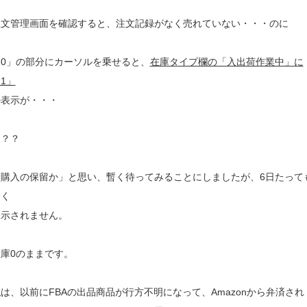
注文管理画面を確認すると、注文記録がなく売れていない・・・のに
「0」の部分にカーソルを乗せると、
在庫タイプ欄の「入出荷作業中」に
1」
の表示が・・・
？？？
「購入の保留か」と思い、暫く待ってみることにしましたが、6日たって
全く
表示されません。
庫0のままです。
は、以前にFBAの出品商品が行方不明になって、Amazonから弁済され