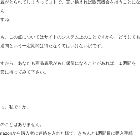
措置がとられてしまうってコトで、言い換えれば販売機会を損うことに
るん
ですね。
でも、この点についてはサイトのシステム上のことですから、どうして
１週間という一定期間は待たなくてはいけない訳です。
ですから、あなたも商品表示がもし保留になることがあれば、１週間を
目安に待ってみて下さい。
えっ、私ですか。
何のことはありません。
mazonから購入者に連絡を入れた様で、きちんと1週間目に購入手続