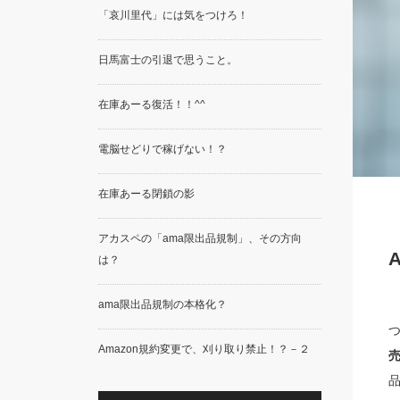
「哀川里代」には気をつけろ！
日馬富士の引退で思うこと。
在庫あーる復活！！^^
電脳せどりで稼げない！？
在庫あーる閉鎖の影
アカスペの「ama限出品規制」、その方向
は？
ama限出品規制の本格化？
つ
Amazon規約変更で、刈り取り禁止！？－２