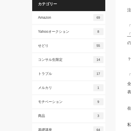
カテゴリー
Amazon
69
Yahooオークション
8
「
せどり
55
コンサル生限定
14
トラブル
17
メルカリ
1
モチベーション
9
在
商品
3
私
基礎講座
64