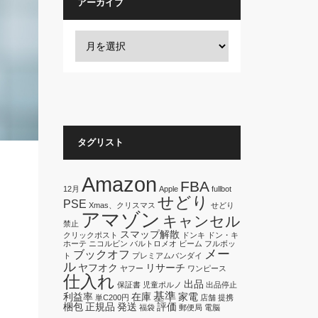
アーカイブ
タグリスト
Amazon
FBA
12月
Apple
fullbot
せどり
PSE
Xmas、クリスマス
せどり
アマゾン
キャンセル
禁止
スマップ解散
クリックポスト
ドンキ
ドン・キ
ホーテ
ニコルビン
バルトロメオ
ビーム
フルボッ
メー
ブックオフ
ト
プレミアムバンダイ
ル
ヤフオク
リサーチ
ヤフー
ワンピース
仕入れ
出品
保証書
児童ポルノ
出品停止
基準
利益率
在庫
家電
単C200円
店舗
提携
梱包
正規品
発送
評価
福袋
郵便局
電脳