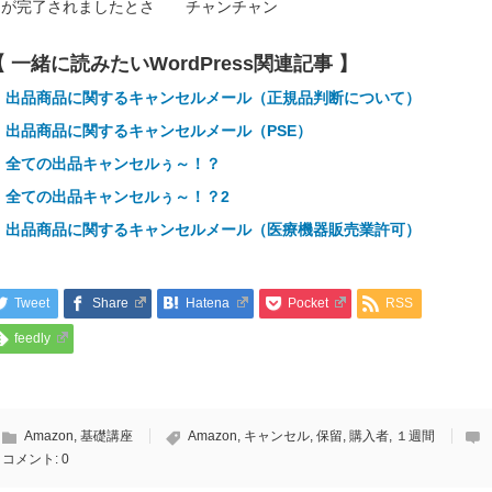
きが完了されましたとさ チャンチャン
【 一緒に読みたいWordPress関連記事 】
出品商品に関するキャンセルメール（正規品判断について）
出品商品に関するキャンセルメール（PSE）
全ての出品キャンセルぅ～！？
全ての出品キャンセルぅ～！？2
出品商品に関するキャンセルメール（医療機器販売業許可）
Tweet
Share
Hatena
Pocket
RSS
feedly
Amazon
,
基礎講座
Amazon
,
キャンセル
,
保留
,
購入者
,
１週間
コメント:
0