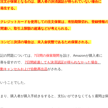
・注文が保留となるのは、購入者の決済認証が得られていない場合に
発生する。
・クレジットカードを使用しての注文保留は、有効期限切れ、登録情報
間違い、取引上限額の超過などが考えられる。
・コンビニ決済の場合は、未入金状態であるため保留される。
上記の問題については、
7日間の保留期間
を設け、Amazonが購入者に
改善を促すので、
7日間経過しても決済認証が得られなかった場合、
自動キャンセルおよび自動再出品
がされる。
ということでした。
つまり、購入者が購入手続きをすると、支払いができなくても１週間は
留