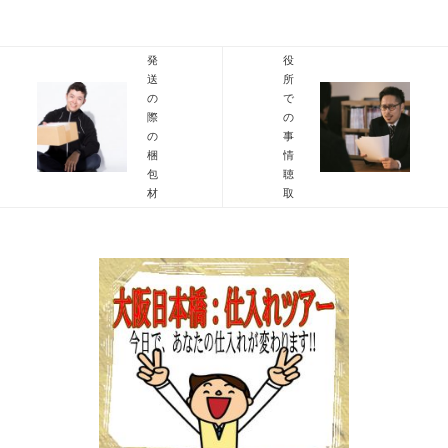
FBA
発
役
送
所
の
で
際
の
の
事
梱
情
包
聴
材
取
は？