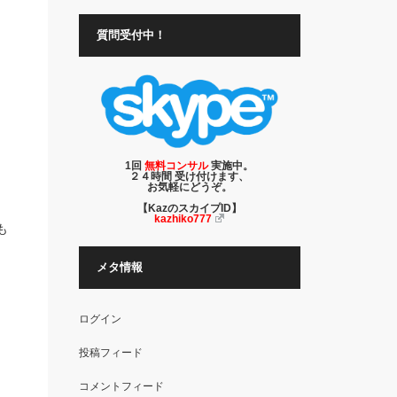
質問受付中！
1回
無料コンサル
実施中。
２４時間 受け付けます、
お気軽にどうぞ。
【KazのスカイプID】
kazhiko777
も
メタ情報
ログイン
投稿フィード
コメントフィード