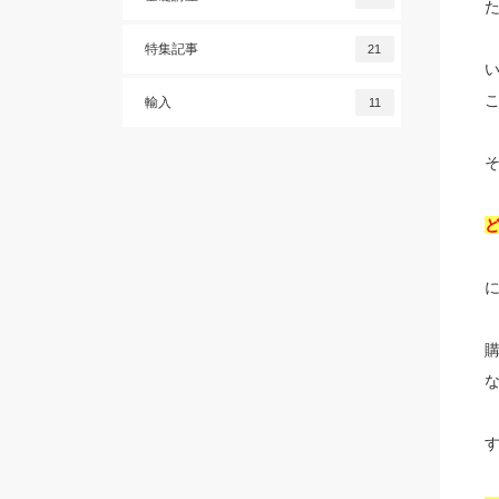
特集記事
21
輸入
11
に
す