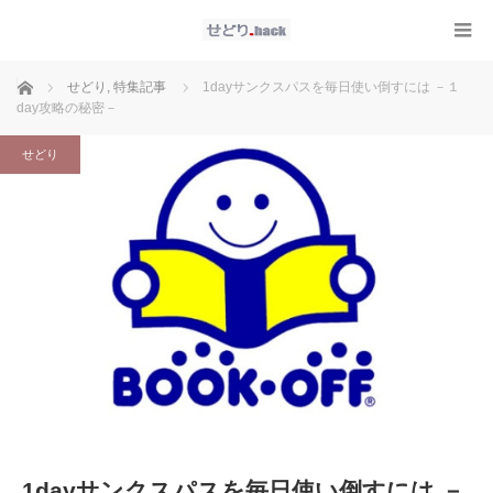
ホーム
せどり
,
特集記事
1dayサンクスパスを毎日使い倒すには －１
day攻略の秘密－
せどり
1dayサンクスパスを毎日使い倒すには －